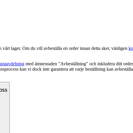
rån vårt lager. Om du vill avbeställa en order innan detta sker, vänligen
ko
änstavdelning
med ämnesraden "Avbeställning" och inkludera ditt ordern
nsprocess kan vi dock inte garantera att varje beställning kan avbeställ
 OSS